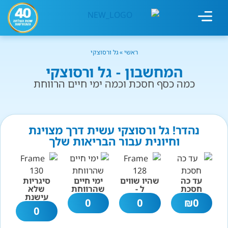
מחשבון עישון
גמילה מעישון
טיפולים נוספים
גמילה ארגונית
חנות המוצרים
גמילה מסוכר ופחמימות
שיטת אברהמסון
ראשי
»
גל ורסוצקי
המחשבון - גל ורסוצקי
כמה כסף חסכת וכמה ימי חיים הרווחת
נהדר! גל ורסוצקי עשית דרך מצוינת
וחיונית עבור הבריאות שלך
עד כה
שהיו שווים
ימי חיים
סיגריות
חסכת
ל -
שהרווחת
שלא
עישנת
0
0
₪
0
0