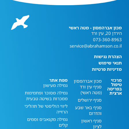
מכון אברהמסון - מטה ראשי
הירדן 20, עין ורד
073-360-8963
service@abrahamson.co.il
הצהרת נגישות
תנאי שימוש
מדיניות פרטיות
מרכזי
מפת אתר
מכון אברהמסון
טיפול
גמילה מעישון
סניף עין ורד
בפריסה
(מטה ראשי)
גמילה מסוכר ופחמימות
ארצית
ממכרות בשיטה טבעית
סניף ירושלים
ליווי הוליסטי של תהליכי
סניף באר שבע
הרזייה
והדרום
גמילה מקנאביס וסמים
סניף ראשון
קלים
לציון