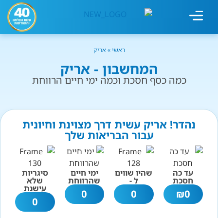
מחשבון עישון
גמילה מעישון
טיפולים נוספים
גמילה ארגונית
חנות המוצרים
גמילה מסוכר ופחמימות
שיטת אברהמסון
ראשי
»
אריק
המחשבון - אריק
כמה כסף חסכת וכמה ימי חיים הרווחת
נהדר! אריק עשית דרך מצוינת וחיונית
עבור הבריאות שלך
עד כה
שהיו שווים
ימי חיים
סיגריות
חסכת
ל -
שהרווחת
שלא
עישנת
0
0
₪
0
0