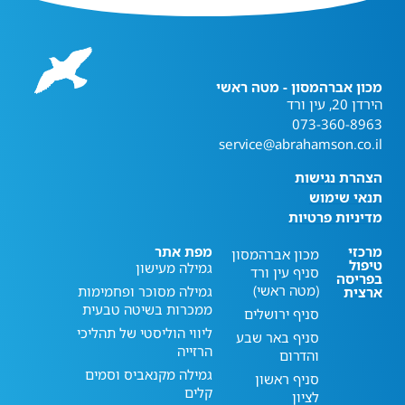
מכון אברהמסון - מטה ראשי
הירדן 20, עין ורד
073-360-8963
service@abrahamson.co.il
הצהרת נגישות
תנאי שימוש
מדיניות פרטיות
מרכזי
מפת אתר
מכון אברהמסון
טיפול
גמילה מעישון
סניף עין ורד
בפריסה
(מטה ראשי)
גמילה מסוכר ופחמימות
ארצית
ממכרות בשיטה טבעית
סניף ירושלים
ליווי הוליסטי של תהליכי
סניף באר שבע
הרזייה
והדרום
גמילה מקנאביס וסמים
סניף ראשון
קלים
לציון