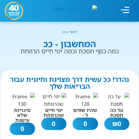
מחשבון עישון
גמילה מעישון
טיפולים נוספים
גמילה ארגונית
חנות המוצרים
גמילה מסוכר ופחמימות
שיטת אברהמסון
ראשי
»
ככ
המחשבון - ככ
כמה כסף חסכת וכמה ימי חיים הרווחת
נהדר! ככ עשית דרך מצוינת וחיונית עבור
הבריאות שלך
עד כה
שהיו שווים
ימי חיים
סיגריות
חסכת
ל -
שהרווחת
שלא
עישנת
0
0
₪
0
0