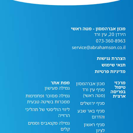
מכון אברהמסון - מטה ראשי
הירדן 20, עין ורד
073-360-8963
service@abrahamson.co.il
הצהרת נגישות
תנאי שימוש
מדיניות פרטיות
מרכזי
מפת אתר
מכון אברהמסון
טיפול
גמילה מעישון
סניף עין ורד
בפריסה
(מטה ראשי)
גמילה מסוכר ופחמימות
ארצית
ממכרות בשיטה טבעית
סניף ירושלים
ליווי הוליסטי של תהליכי
סניף באר שבע
הרזייה
והדרום
גמילה מקנאביס וסמים
סניף ראשון
קלים
לציון