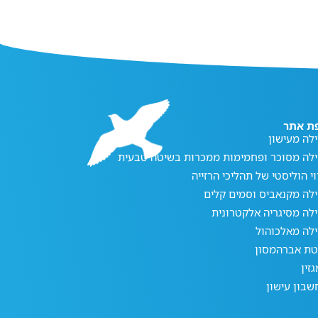
ת אתר
לה מעישון
ילה מסוכר ופחמימות ממכרות בשיטה טבעית
וי הוליסטי של תהליכי הרזייה
לה מקנאביס וסמים קלים
לה מסיגריה אלקטרונית
לה מאלכוהול
טת אברהמסון
זין
בון עישון