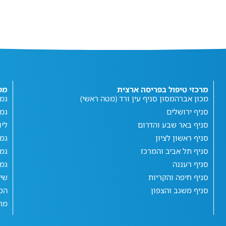
מרכזי טיפול בפריסה ארצית
מפ
מכון אברהמסון סניף עין ורד (מטה ראשי)
גמי
סניף ירושלים
גמ
סניף באר שבע והדרום
ליו
סניף ראשון לציון
גמי
סניף תל אביב והמרכז
גמי
סניף רעננה
גמי
סניף חיפה והקריות
שי
סניף משגב והצפון
המג
מחש