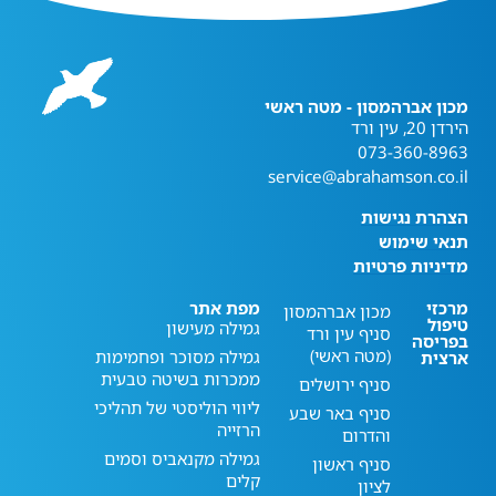
מכון אברהמסון - מטה ראשי
הירדן 20, עין ורד
073-360-8963
service@abrahamson.co.il
הצהרת נגישות
תנאי שימוש
מדיניות פרטיות
מרכזי
מפת אתר
מכון אברהמסון
טיפול
גמילה מעישון
סניף עין ורד
בפריסה
(מטה ראשי)
גמילה מסוכר ופחמימות
ארצית
ממכרות בשיטה טבעית
סניף ירושלים
ליווי הוליסטי של תהליכי
סניף באר שבע
הרזייה
והדרום
גמילה מקנאביס וסמים
סניף ראשון
קלים
לציון