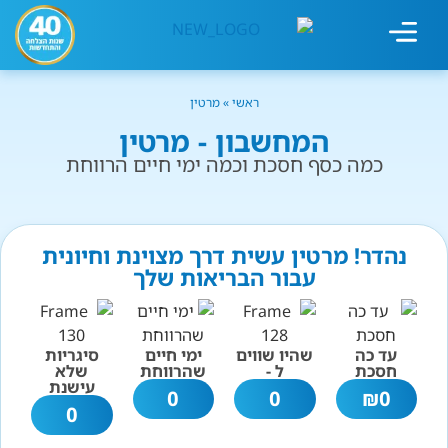
מחשבון עישון
גמילה מעישון
טיפולים נוספים
גמילה ארגונית
חנות המוצרים
גמילה מסוכר ופחמימות
שיטת אברהמסון
ראשי
»
מרטין
המחשבון - מרטין
כמה כסף חסכת וכמה ימי חיים הרווחת
נהדר! מרטין עשית דרך מצוינת וחיונית
עבור הבריאות שלך
עד כה
שהיו שווים
ימי חיים
סיגריות
חסכת
ל -
שהרווחת
שלא
עישנת
0
0
₪
0
0