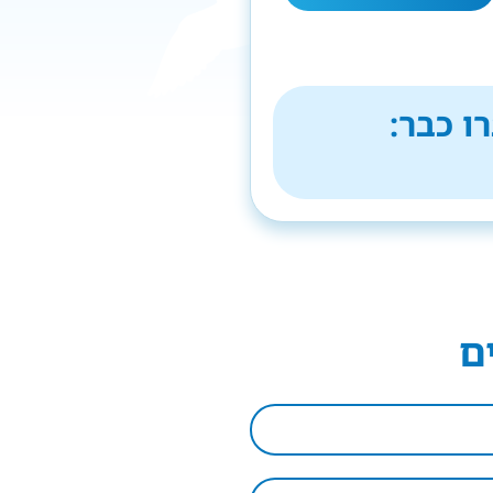
ו כבר:
ם