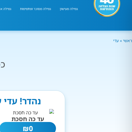
גמילה מעישון
גמילה מסוכר ופחמימות
גמילה אר
ראשי
»
עדי
כמ
נהדר! עדי 
עד כה חסכת
₪
0