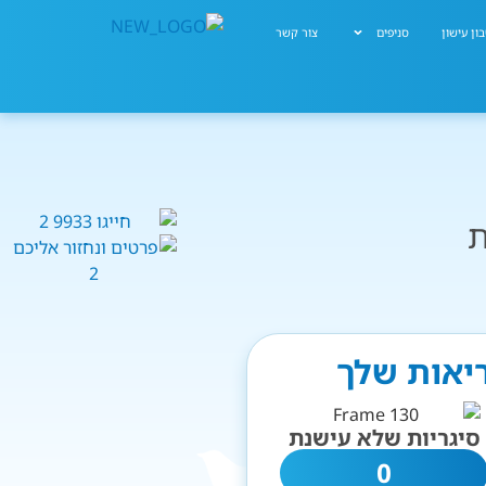
ון עישון
סניפים
צור קשר
ת
ריאות שלך
סיגריות שלא עישנת
0