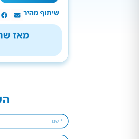
שיתוף מהיר
מאז שהת
הש