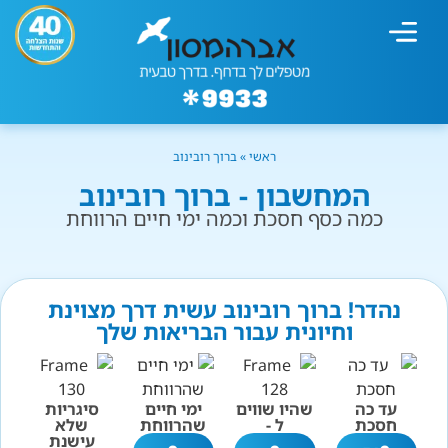
מחשבון עישון
גמילה מעישון
טיפולים נוספים
גמילה ארגונית
חנות המוצרים
גמילה מסוכר ופחמימות
שיטת אברהמסון
ראשי
»
ברוך רובינוב
המחשבון - ברוך רובינוב
כמה כסף חסכת וכמה ימי חיים הרווחת
נהדר! ברוך רובינוב עשית דרך מצוינת
וחיונית עבור הבריאות שלך
עד כה
שהיו שווים
ימי חיים
סיגריות
חסכת
ל -
שהרווחת
שלא
עישנת