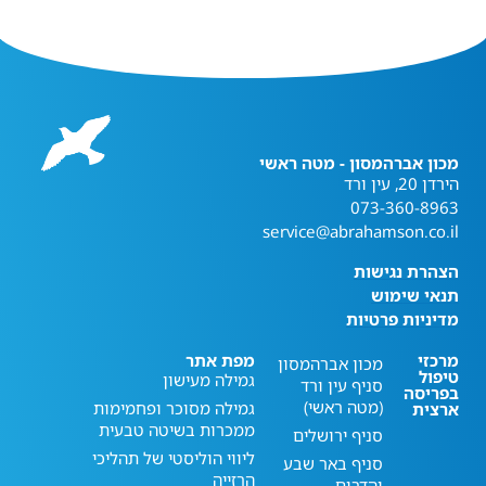
מכון אברהמסון - מטה ראשי
הירדן 20, עין ורד
073-360-8963
service@abrahamson.co.il
הצהרת נגישות
תנאי שימוש
מדיניות פרטיות
מרכזי
מפת אתר
מכון אברהמסון
טיפול
גמילה מעישון
סניף עין ורד
בפריסה
(מטה ראשי)
גמילה מסוכר ופחמימות
ארצית
ממכרות בשיטה טבעית
סניף ירושלים
ליווי הוליסטי של תהליכי
סניף באר שבע
הרזייה
והדרום