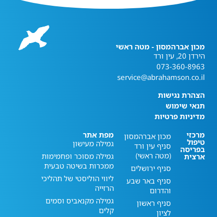
מכון אברהמסון - מטה ראשי
הירדן 20, עין ורד
073-360-8963
service@abrahamson.co.il
הצהרת נגישות
תנאי שימוש
מדיניות פרטיות
מרכזי
מפת אתר
מכון אברהמסון
טיפול
גמילה מעישון
סניף עין ורד
בפריסה
(מטה ראשי)
גמילה מסוכר ופחמימות
ארצית
ממכרות בשיטה טבעית
סניף ירושלים
ליווי הוליסטי של תהליכי
סניף באר שבע
הרזייה
והדרום
גמילה מקנאביס וסמים
סניף ראשון
קלים
לציון