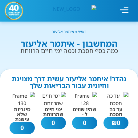
מחשבון עישון
גמילה מעישון
טיפולים נוספים
גמילה ארגונית
חנות המוצרים
גמילה מסוכר ופחמימות
שיטת אברהמסון
ראשי
»
איתמר אליעזר
המחשבון - איתמר אליעזר
כמה כסף חסכת וכמה ימי חיים הרווחת
נהדר! איתמר אליעזר עשית דרך מצוינת
וחיונית עבור הבריאות שלך
עד כה
שהיו שווים
ימי חיים
סיגריות
חסכת
ל -
שהרווחת
שלא
עישנת
0
0
₪
0
0