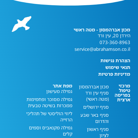
מכון אברהמסון - מטה ראשי
הירדן 20, עין ורד
073-360-8963
service@abrahamson.co.il
הצהרת נגישות
תנאי שימוש
מדיניות פרטיות
מרכזי
מפת אתר
מכון אברהמסון
טיפול
גמילה מעישון
סניף עין ורד
בפריסה
(מטה ראשי)
גמילה מסוכר ופחמימות
ארצית
ממכרות בשיטה טבעית
סניף ירושלים
ליווי הוליסטי של תהליכי
סניף באר שבע
הרזייה
והדרום
גמילה מקנאביס וסמים
סניף ראשון
קלים
לציון