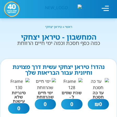
מחשבון עישון
גמילה מעישון
טיפולים נוספים
גמילה ארגונית
חנות המוצרים
גמילה מסוכר ופחמימות
שיטת אברהמסון
ראשי
»
טיראן יצחקי
המחשבון - טיראן יצחקי
כמה כסף חסכת וכמה ימי חיים הרווחת
נהדר! טיראן יצחקי עשית דרך מצוינת
וחיונית עבור הבריאות שלך
עד כה
שהיו שווים
ימי חיים
סיגריות
חסכת
ל -
שהרווחת
שלא
עישנת
0
0
₪
0
0