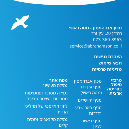
מכון אברהמסון - מטה ראשי
הירדן 20, עין ורד
073-360-8963
service@abrahamson.co.il
הצהרת נגישות
תנאי שימוש
מדיניות פרטיות
מרכזי
מפת אתר
מכון אברהמסון
טיפול
גמילה מעישון
סניף עין ורד
בפריסה
(מטה ראשי)
גמילה מסוכר ופחמימות
ארצית
ממכרות בשיטה טבעית
סניף ירושלים
ליווי הוליסטי של תהליכי
סניף באר שבע
הרזייה
והדרום
גמילה מקנאביס וסמים
סניף ראשון
קלים
לציון