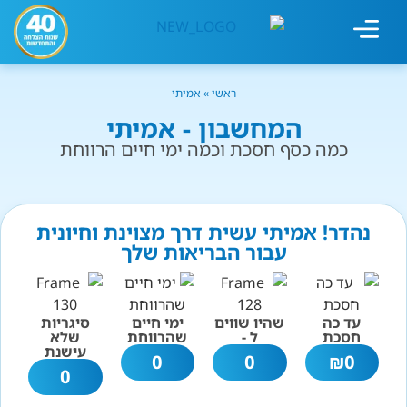
מחשבון עישון
גמילה מעישון
טיפולים נוספים
גמילה ארגונית
חנות המוצרים
גמילה מסוכר ופחמימות
שיטת אברהמסון
ראשי
»
אמיתי
המחשבון - אמיתי
כמה כסף חסכת וכמה ימי חיים הרווחת
נהדר! אמיתי עשית דרך מצוינת וחיונית
עבור הבריאות שלך
עד כה
שהיו שווים
ימי חיים
סיגריות
חסכת
ל -
שהרווחת
שלא
עישנת
0
0
₪
0
0