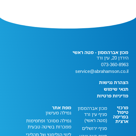
מכון אברהמסון - מטה ראשי
הירדן 20, עין ורד
073-360-8963
service@abrahamson.co.il
הצהרת נגישות
תנאי שימוש
מדיניות פרטיות
מרכזי
מפת אתר
מכון אברהמסון
טיפול
גמילה מעישון
סניף עין ורד
בפריסה
(מטה ראשי)
גמילה מסוכר ופחמימות
ארצית
ממכרות בשיטה טבעית
סניף ירושלים
ליווי הוליסטי של תהליכי