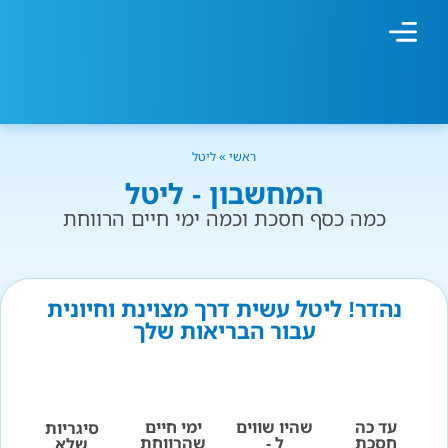
מחשבון עישון
גמילה מעישון
טיפולים נוספים
גמילה ארגונית
חנות המוצרים
גמילה מסוכר ופחמימות
שיטת אברהמסון
ראשי
»
ליטל
המחשבון - ליטל
כמה כסף חסכת וכמה ימי חיים הרווחת
נהדר! ליטל עשית דרך מצוינת וחיונית
עבור הבריאות שלך
עד כה
שהיו שווים
ימי חיים
סיגריות
חסכת
ל -
שהרווחת
שלא