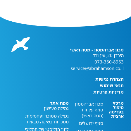
מכון אברהמסון - מטה ראשי
הירדן 20, עין ורד
073-360-8963
service@abrahamson.co.il
הצהרת נגישות
תנאי שימוש
מדיניות פרטיות
מרכזי
מפת אתר
מכון אברהמסון
טיפול
גמילה מעישון
סניף עין ורד
בפריסה
(מטה ראשי)
גמילה מסוכר ופחמימות
ארצית
ממכרות בשיטה טבעית
סניף ירושלים
ליווי הוליסטי של תהליכי
סניף באר שבע