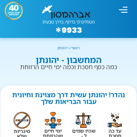
מחשבון עישון
גמילה מעישון
טיפולים נוספים
גמילה ארגונית
חנות המוצרים
גמילה מסוכר ופחמימות
שיטת אברהמסון
ראשי
»
יהונתן
המחשבון - יהונתן
כמה כסף חסכת וכמה ימי חיים הרווחת
נהדר! יהונתן עשית דרך מצוינת וחיונית
עבור הבריאות שלך
עד כה
שהיו שווים
ימי חיים
סיגריות
חסכת
ל -
שהרווחת
שלא