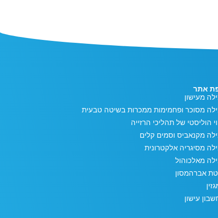
ת אתר
לה מעישון
ילה מסוכר ופחמימות ממכרות בשיטה טבעית
וי הוליסטי של תהליכי הרזייה
לה מקנאביס וסמים קלים
לה מסיגריה אלקטרונית
לה מאלכוהול
טת אברהמסון
זין
בון עישון