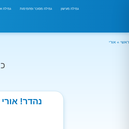
גמילה מעישון
גמילה מסוכר ופחמימות
גמילה אר
ראשי
»
אורי
כמ
נהדר! אורי 