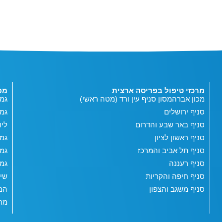
מרכזי טיפול בפריסה ארצית
מפ
מכון אברהמסון סניף עין ורד (מטה ראשי)
גמי
סניף ירושלים
גמ
סניף באר שבע והדרום
ליו
סניף ראשון לציון
גמי
סניף תל אביב והמרכז
גמי
סניף רעננה
גמי
סניף חיפה והקריות
שי
סניף משגב והצפון
המג
מחש