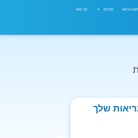
בון עישון
סניפים
צור קשר
ת
בריאות שלך