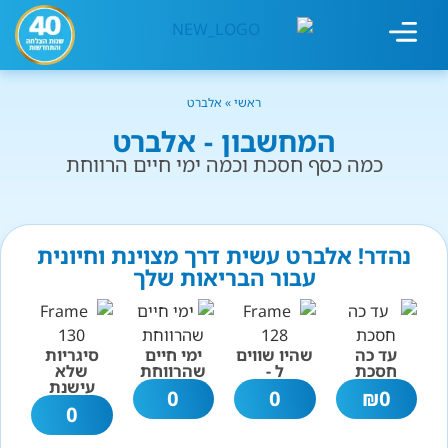
מחשבון עישון
גמילה מעישון
טיפולים נוספים
גמילה ארגונית
חנות המוצרים
גמילה מסוכר ופחמימות
שיטת אברהמסון
ראשי
»
אלברט
המחשבון - אלברט
כמה כסף חסכת וכמה ימי חיים הרווחת
נהדר! אלברט עשית דרך מצוינת וחיונית
עבור הבריאות שלך
עד כה
שהיו שווים
ימי חיים
סיגריות
חסכת
ל -
שהרווחת
שלא
עישנת
0
0
₪
0
0