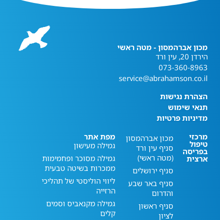
מכון אברהמסון - מטה ראשי
הירדן 20, עין ורד
073-360-8963
service@abrahamson.co.il
הצהרת נגישות
תנאי שימוש
מדיניות פרטיות
מרכזי
מפת אתר
מכון אברהמסון
טיפול
גמילה מעישון
סניף עין ורד
בפריסה
(מטה ראשי)
גמילה מסוכר ופחמימות
ארצית
ממכרות בשיטה טבעית
סניף ירושלים
ליווי הוליסטי של תהליכי
סניף באר שבע
הרזייה
והדרום
גמילה מקנאביס וסמים
סניף ראשון
קלים
לציון