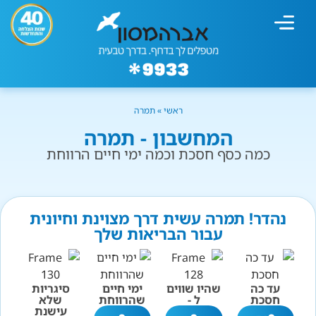
מחשבון עישון
גמילה מעישון
טיפולים נוספים
גמילה ארגונית
חנות המוצרים
גמילה מסוכר ופחמימות
שיטת אברהמסון
ראשי
»
תמרה
המחשבון - תמרה
כמה כסף חסכת וכמה ימי חיים הרווחת
נהדר! תמרה עשית דרך מצוינת וחיונית
עבור הבריאות שלך
עד כה
שהיו שווים
ימי חיים
סיגריות
חסכת
ל -
שהרווחת
שלא
עישנת