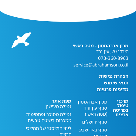
מכון אברהמסון - מטה ראשי
הירדן 20, עין ורד
073-360-8963
service@abrahamson.co.il
הצהרת נגישות
תנאי שימוש
מדיניות פרטיות
מרכזי
מפת אתר
מכון אברהמסון
טיפול
גמילה מעישון
סניף עין ורד
בפריסה
(מטה ראשי)
גמילה מסוכר ופחמימות
ארצית
ממכרות בשיטה טבעית
סניף ירושלים
ליווי הוליסטי של תהליכי
סניף באר שבע
הרזייה
והדרום