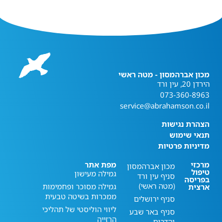
מכון אברהמסון - מטה ראשי
הירדן 20, עין ורד
073-360-8963
service@abrahamson.co.il
הצהרת נגישות
תנאי שימוש
מדיניות פרטיות
מרכזי
מפת אתר
מכון אברהמסון
טיפול
גמילה מעישון
סניף עין ורד
בפריסה
(מטה ראשי)
גמילה מסוכר ופחמימות
ארצית
ממכרות בשיטה טבעית
סניף ירושלים
ליווי הוליסטי של תהליכי
סניף באר שבע
הרזייה
והדרום