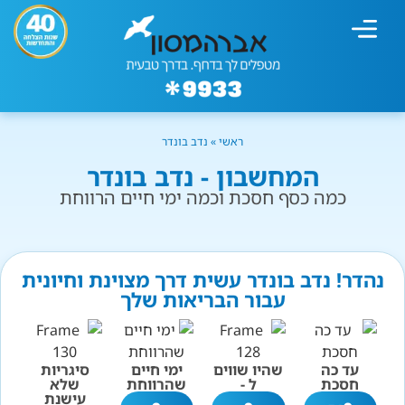
מחשבון עישון
גמילה מעישון
טיפולים נוספים
גמילה ארגונית
חנות המוצרים
גמילה מסוכר ופחמימות
שיטת אברהמסון
ראשי
»
נדב בונדר
המחשבון - נדב בונדר
כמה כסף חסכת וכמה ימי חיים הרווחת
נהדר! נדב בונדר עשית דרך מצוינת וחיונית
עבור הבריאות שלך
עד כה
שהיו שווים
ימי חיים
סיגריות
חסכת
ל -
שהרווחת
שלא
עישנת