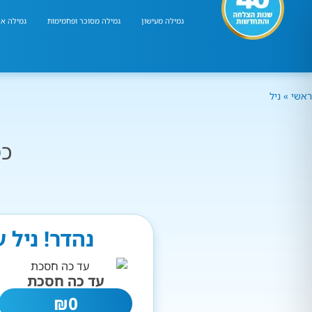
גמילה מעישון
גמילה מסוכר ופחמימות
גמילה אר
ראשי
»
ניל
כמ
נהדר! ניל 
עד כה חסכת
₪
0