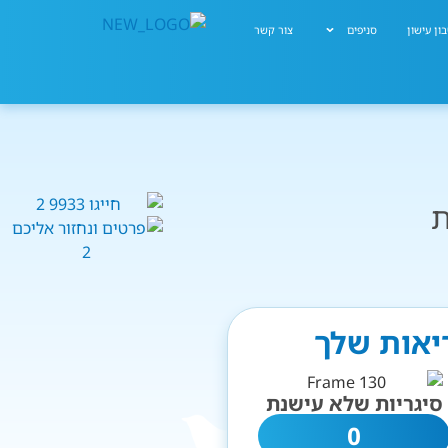
ון עישון
סניפים
צור קשר
ת
ריאות שלך
סיגריות שלא עישנת
0