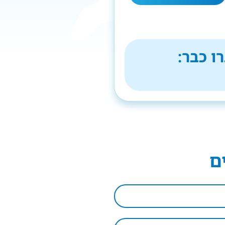
ו כבר:
ם