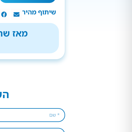
שיתוף מהיר
מאז שהת
הש