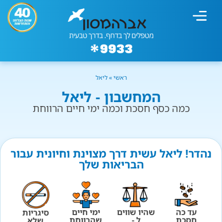
מחשבון עישון
גמילה מעישון
טיפולים נוספים
גמילה ארגונית
חנות המוצרים
גמילה מסוכר ופחמימות
שיטת אברהמסון
ראשי
»
ליאל
המחשבון - ליאל
כמה כסף חסכת וכמה ימי חיים הרווחת
נהדר! ליאל עשית דרך מצוינת וחיונית עבור
הבריאות שלך
עד כה
שהיו שווים
ימי חיים
סיגריות
חסכת
ל -
שהרווחת
שלא