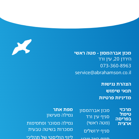
מכון אברהמסון - מטה ראשי
הירדן 20, עין ורד
073-360-8963
service@abrahamson.co.il
הצהרת נגישות
תנאי שימוש
מדיניות פרטיות
מרכזי
מפת אתר
מכון אברהמסון
טיפול
גמילה מעישון
סניף עין ורד
בפריסה
(מטה ראשי)
גמילה מסוכר ופחמימות
ארצית
ממכרות בשיטה טבעית
סניף ירושלים
ליווי הוליסטי של תהליכי
סניף באר שבע