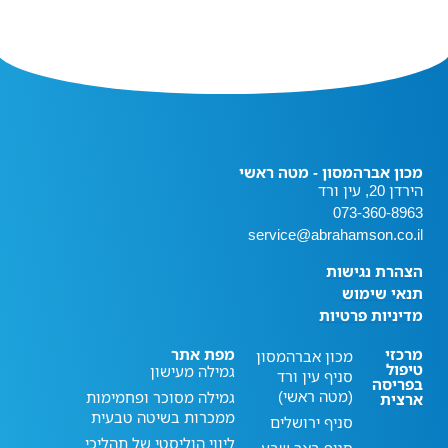
מכון אברהמסון - מטה ראשי
הירדן 20, עין ורד
073-360-8963
service@abrahamson.co.il
הצהרת נגישות
תנאי שימוש
מדיניות פרטיות
מרכזי
מפת אתר
מכון אברהמסון
טיפול
גמילה מעישון
סניף עין ורד
בפריסה
(מטה ראשי)
גמילה מסוכר ופחמימות
ארצית
ממכרות בשיטה טבעית
סניף ירושלים
ליווי הוליסטי של תהליכי