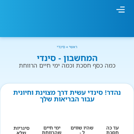
מחשבון עישון
גמילה מעישון
טיפולים נוספים
גמילה ארגונית
חנות המוצרים
גמילה מסוכר ופחמימות
שיטת אברהמסון
ראשי
»
סינדי
המחשבון - סינדי
כמה כסף חסכת וכמה ימי חיים הרווחת
נהדר! סינדי עשית דרך מצוינת וחיונית
עבור הבריאות שלך
עד כה
שהיו שווים
ימי חיים
סיגריות
חסכת
ל -
שהרווחת
שלא