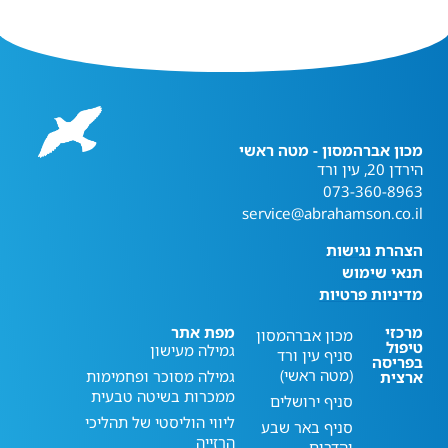
מכון אברהמסון - מטה ראשי
הירדן 20, עין ורד
073-360-8963
service@abrahamson.co.il
הצהרת נגישות
תנאי שימוש
מדיניות פרטיות
מרכזי
מפת אתר
מכון אברהמסון
טיפול
גמילה מעישון
סניף עין ורד
בפריסה
(מטה ראשי)
גמילה מסוכר ופחמימות
ארצית
ממכרות בשיטה טבעית
סניף ירושלים
ליווי הוליסטי של תהליכי
סניף באר שבע
הרזייה
והדרום