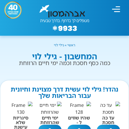
מחשבון עישון
גמילה מעישון
טיפולים נוספים
גמילה ארגונית
חנות המוצרים
גמילה מסוכר ופחמימות
שיטת אברהמסון
ראשי
»
גילי לוי
המחשבון - גילי לוי
כמה כסף חסכת וכמה ימי חיים הרווחת
נהדר! גילי לוי עשית דרך מצוינת וחיונית
עבור הבריאות שלך
עד כה
שהיו שווים
ימי חיים
סיגריות
חסכת
ל -
שהרווחת
שלא
עישנת