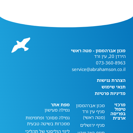
מכון אברהמסון - מטה ראשי
הירדן 20, עין ורד
073-360-8963
service@abrahamson.co.il
הצהרת נגישות
תנאי שימוש
מדיניות פרטיות
מרכזי
מפת אתר
מכון אברהמסון
טיפול
גמילה מעישון
סניף עין ורד
בפריסה
(מטה ראשי)
גמילה מסוכר ופחמימות
ארצית
ממכרות בשיטה טבעית
סניף ירושלים
ליווי הוליסטי של תהליכי
סניף באר שבע