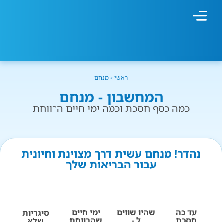
מחשבון עישון
גמילה מעישון
טיפולים נוספים
גמילה ארגונית
חנות המוצרים
גמילה מסוכר ופחמימות
שיטת אברהמסון
ראשי
»
מנחם
המחשבון - מנחם
כמה כסף חסכת וכמה ימי חיים הרווחת
נהדר! מנחם עשית דרך מצוינת וחיונית
עבור הבריאות שלך
עד כה
שהיו שווים
ימי חיים
סיגריות
חסכת
ל -
שהרווחת
שלא