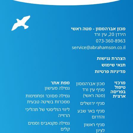
מכון אברהמסון - מטה ראשי
הירדן 20, עין ורד
073-360-8963
service@abrahamson.co.il
הצהרת נגישות
תנאי שימוש
מדיניות פרטיות
מרכזי
מפת אתר
מכון אברהמסון
טיפול
גמילה מעישון
סניף עין ורד
בפריסה
(מטה ראשי)
גמילה מסוכר ופחמימות
ארצית
ממכרות בשיטה טבעית
סניף ירושלים
ליווי הוליסטי של תהליכי
סניף באר שבע
הרזייה
והדרום
גמילה מקנאביס וסמים
סניף ראשון
קלים
לציון