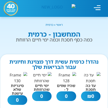
מחשבון עישון
גמילה מעישון
טיפולים נוספים
גמילה ארגונית
חנות המוצרים
גמילה מסוכר ופחמימות
שיטת אברהמסון
ראשי
»
כרמית
המחשבון - כרמית
כמה כסף חסכת וכמה ימי חיים הרווחת
נהדר! כרמית עשית דרך מצוינת וחיונית
עבור הבריאות שלך
עד כה
שהיו שווים
ימי חיים
סיגריות
חסכת
ל -
שהרווחת
שלא
עישנת
0
0
₪
0
0