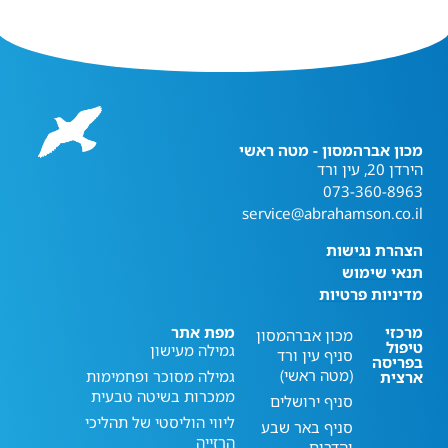
מכון אברהמסון - מטה ראשי
הירדן 20, עין ורד
073-360-8963
service@abrahamson.co.il
הצהרת נגישות
תנאי שימוש
מדיניות פרטיות
מרכזי
מפת אתר
מכון אברהמסון
טיפול
גמילה מעישון
סניף עין ורד
בפריסה
(מטה ראשי)
גמילה מסוכר ופחמימות
ארצית
ממכרות בשיטה טבעית
סניף ירושלים
ליווי הוליסטי של תהליכי
סניף באר שבע
הרזייה
והדרום