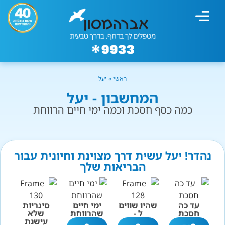
מחשבון עישון
גמילה מעישון
טיפולים נוספים
גמילה ארגונית
חנות המוצרים
גמילה מסוכר ופחמימות
שיטת אברהמסון
ראשי
»
יעל
המחשבון - יעל
כמה כסף חסכת וכמה ימי חיים הרווחת
נהדר! יעל עשית דרך מצוינת וחיונית עבור
הבריאות שלך
עד כה
שהיו שווים
ימי חיים
סיגריות
חסכת
ל -
שהרווחת
שלא
עישנת