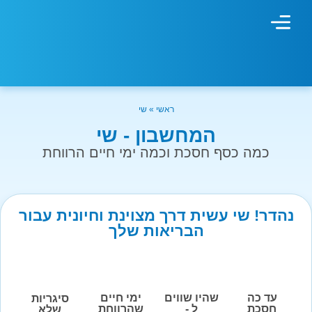
מחשבון עישון
גמילה מעישון
טיפולים נוספים
גמילה ארגונית
חנות המוצרים
גמילה מסוכר ופחמימות
שיטת אברהמסון
ראשי
»
שי
המחשבון - שי
כמה כסף חסכת וכמה ימי חיים הרווחת
נהדר! שי עשית דרך מצוינת וחיונית עבור
הבריאות שלך
עד כה
שהיו שווים
ימי חיים
סיגריות
חסכת
ל -
שהרווחת
שלא