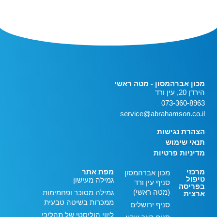
מכון אברהמסון - מטה ראשי
הירדן 20, עין ורד
073-360-8963
service@abrahamson.co.il
הצהרת נגישות
תנאי שימוש
מדיניות פרטיות
מרכזי
מפת אתר
מכון אברהמסון
טיפול
גמילה מעישון
סניף עין ורד
בפריסה
(מטה ראשי)
גמילה מסוכר ופחמימות
ארצית
ממכרות בשיטה טבעית
סניף ירושלים
ליווי הוליסטי של תהליכי