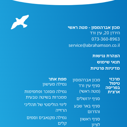
מכון אברהמסון - מטה ראשי
הירדן 20, עין ורד
073-360-8963
service@abrahamson.co.il
הצהרת נגישות
תנאי שימוש
מדיניות פרטיות
מרכזי
מפת אתר
מכון אברהמסון
טיפול
גמילה מעישון
סניף עין ורד
בפריסה
(מטה ראשי)
גמילה מסוכר ופחמימות
ארצית
ממכרות בשיטה טבעית
סניף ירושלים
ליווי הוליסטי של תהליכי
סניף באר שבע
הרזייה
והדרום
גמילה מקנאביס וסמים
סניף ראשון
קלים
לציון