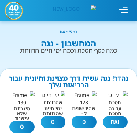
מחשבון עישון
גמילה מעישון
טיפולים נוספים
גמילה ארגונית
חנות המוצרים
גמילה מסוכר ופחמימות
שיטת אברהמסון
ראשי
»
נגה
המחשבון - נגה
כמה כסף חסכת וכמה ימי חיים הרווחת
נהדר! נגה עשית דרך מצוינת וחיונית עבור
הבריאות שלך
עד כה
שהיו שווים
ימי חיים
סיגריות
חסכת
ל -
שהרווחת
שלא
עישנת
0
0
₪
0
0