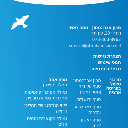
מכון אברהמסון - מטה ראשי
הירדן 20, עין ורד
073-360-8963
service@abrahamson.co.il
הצהרת נגישות
תנאי שימוש
מדיניות פרטיות
מרכזי
מפת אתר
מכון אברהמסון
טיפול
גמילה מעישון
סניף עין ורד
בפריסה
(מטה ראשי)
גמילה מסוכר ופחמימות
ארצית
ממכרות בשיטה טבעית
סניף ירושלים
ליווי הוליסטי של תהליכי
סניף באר שבע
הרזייה
והדרום
גמילה מקנאביס וסמים
סניף ראשון
קלים
לציון