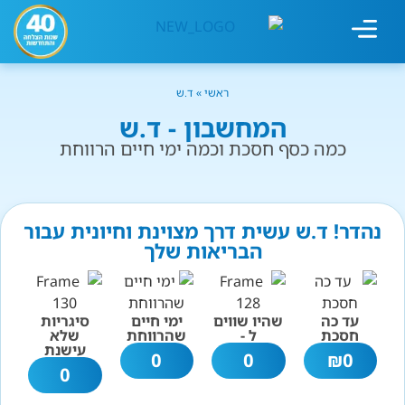
מחשבון עישון
גמילה מעישון
טיפולים נוספים
גמילה ארגונית
חנות המוצרים
גמילה מסוכר ופחמימות
שיטת אברהמסון
ראשי
»
ד.ש
המחשבון - ד.ש
כמה כסף חסכת וכמה ימי חיים הרווחת
נהדר! ד.ש עשית דרך מצוינת וחיונית עבור
הבריאות שלך
עד כה
שהיו שווים
ימי חיים
סיגריות
חסכת
ל -
שהרווחת
שלא
עישנת
0
0
₪
0
0