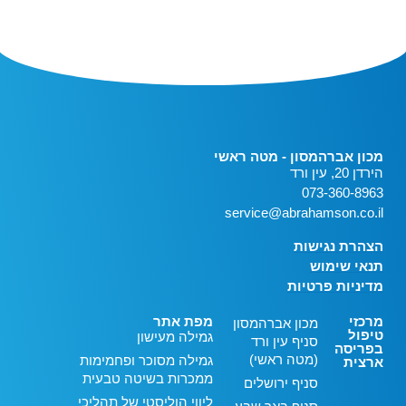
מכון אברהמסון - מטה ראשי
הירדן 20, עין ורד
073-360-8963
service@abrahamson.co.il
הצהרת נגישות
תנאי שימוש
מדיניות פרטיות
מרכזי
מפת אתר
מכון אברהמסון
טיפול
גמילה מעישון
סניף עין ורד
בפריסה
(מטה ראשי)
גמילה מסוכר ופחמימות
ארצית
ממכרות בשיטה טבעית
סניף ירושלים
ליווי הוליסטי של תהליכי