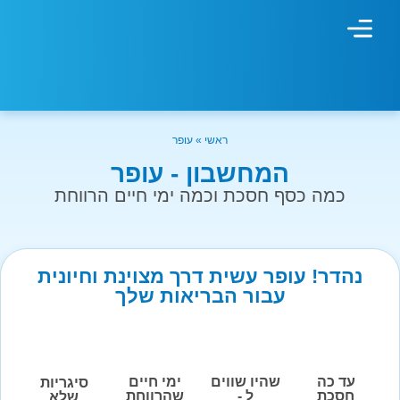
מחשבון עישון
גמילה מעישון
טיפולים נוספים
גמילה ארגונית
חנות המוצרים
גמילה מסוכר ופחמימות
שיטת אברהמסון
ראשי
»
עופר
המחשבון - עופר
כמה כסף חסכת וכמה ימי חיים הרווחת
נהדר! עופר עשית דרך מצוינת וחיונית
עבור הבריאות שלך
עד כה
שהיו שווים
ימי חיים
סיגריות
חסכת
ל -
שהרווחת
שלא