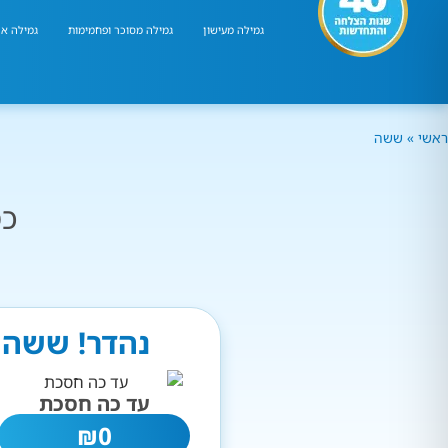
גמילה מעישון
גמילה מסוכר ופחמימות
גמילה אר
ראשי
»
ששה
כמ
נהדר! ששה ע
עד כה חסכת
₪
0