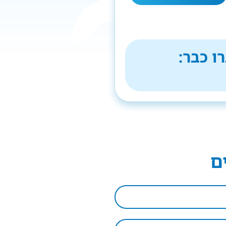
ו כבר:
ם