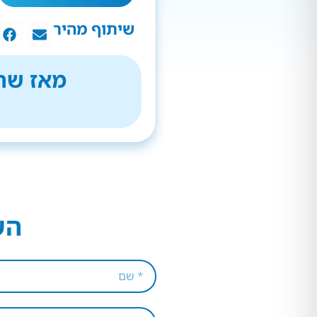
שיתוף מהיר
מאז שהת
הש