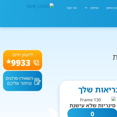
ון עישון
סניפים
צור קשר
ת
בריאות שלך
סיגריות שלא עישנת
0