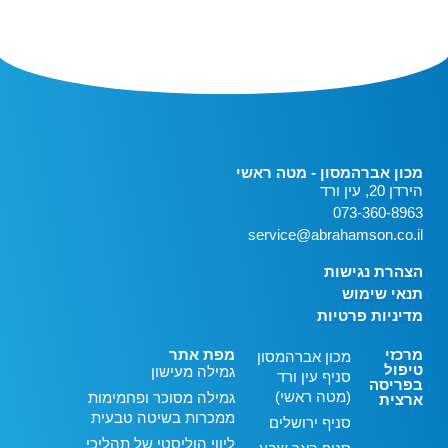
מכון אברהמסון - מטה ראשי
הירדן 20, עין ורד
073-360-8963
service@abrahamson.co.il
הצהרת נגישות
תנאי שימוש
מדיניות פרטיות
מרכזי
מפת אתר
מכון אברהמסון
טיפול
גמילה מעישון
סניף עין ורד
בפריסה
(מטה ראשי)
גמילה מסוכר ופחמימות
ארצית
ממכרות בשיטה טבעית
סניף ירושלים
ליווי הוליסטי של תהליכי