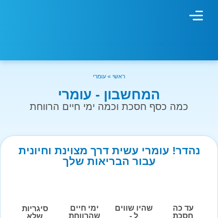
מחשבון עישון
גמילה מעישון
טיפולים נוספים
גמילה ארגונית
חנות המוצרים
גמילה מסוכר ופחמימות
שיטת אברהמסון
ראשי
»
עומרי
המחשבון - עומרי
כמה כסף חסכת וכמה ימי חיים הרווחת
נהדר! עומרי עשית דרך מצוינת וחיונית
עבור הבריאות שלך
עד כה
שהיו שווים
ימי חיים
סיגריות
חסכת
ל -
שהרווחת
שלא