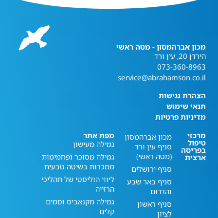
מכון אברהמסון - מטה ראשי
הירדן 20, עין ורד
073-360-8963
service@abrahamson.co.il
הצהרת נגישות
תנאי שימוש
מדיניות פרטיות
מרכזי
מפת אתר
מכון אברהמסון
טיפול
גמילה מעישון
סניף עין ורד
בפריסה
(מטה ראשי)
גמילה מסוכר ופחמימות
ארצית
ממכרות בשיטה טבעית
סניף ירושלים
ליווי הוליסטי של תהליכי
סניף באר שבע
הרזייה
והדרום
גמילה מקנאביס וסמים
סניף ראשון
קלים
לציון