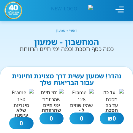
מחשבון עישון
גמילה מעישון
טיפולים נוספים
גמילה ארגונית
חנות המוצרים
גמילה מסוכר ופחמימות
שיטת אברהמסון
ראשי
»
שמעון
המחשבון - שמעון
כמה כסף חסכת וכמה ימי חיים הרווחת
נהדר! שמעון עשית דרך מצוינת וחיונית
עבור הבריאות שלך
עד כה
שהיו שווים
ימי חיים
סיגריות
חסכת
ל -
שהרווחת
שלא
עישנת
0
0
₪
0
0