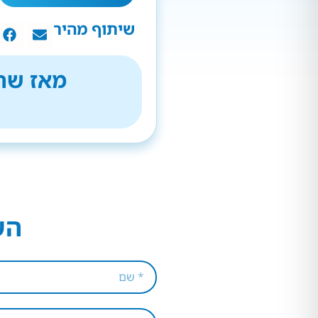
שיתוף מהיר
מאז שהת
הש