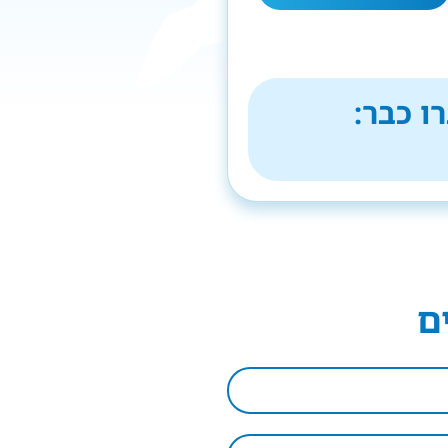
ו כבר:
ם