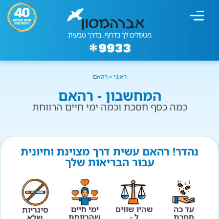
מחשבון עישון
גמילה מעישון
טיפולים נוספים
גמילה ארגונית
חנות המוצרים
גמילה מסוכר ופחמימות
שיטת אברהמסון
ראשי
»
רהאם
המחשבון - רהאם
כמה כסף חסכת וכמה ימי חיים הרווחת
נהדר! רהאם עשית דרך מצוינת וחיונית
עבור הבריאות שלך
עד כה
שהיו שווים
ימי חיים
סיגריות
חסכת
ל -
שהרווחת
שלא