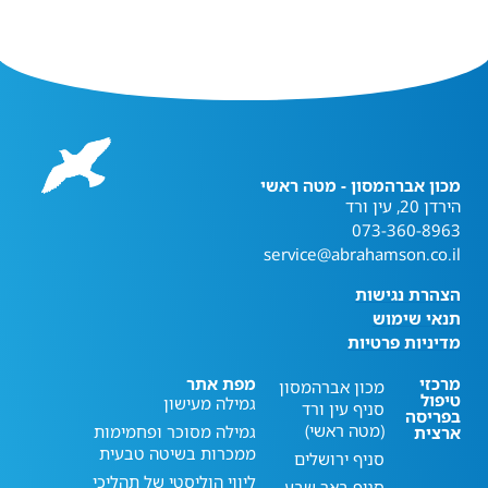
מכון אברהמסון - מטה ראשי
הירדן 20, עין ורד
073-360-8963
service@abrahamson.co.il
הצהרת נגישות
תנאי שימוש
מדיניות פרטיות
מרכזי
מפת אתר
מכון אברהמסון
טיפול
גמילה מעישון
סניף עין ורד
בפריסה
(מטה ראשי)
גמילה מסוכר ופחמימות
ארצית
ממכרות בשיטה טבעית
סניף ירושלים
ליווי הוליסטי של תהליכי
סניף באר שבע