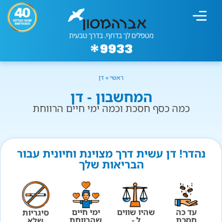
מחשבון עישון
גמילה מעישון
טיפולים נוספים
גמילה ארגונית
חנות המוצרים
גמילה מסוכר ופחמימות
שיטת אברהמסון
ראשי
»
דן
המחשבון - דן
כמה כסף חסכת וכמה ימי חיים הרווחת
נהדר! דן עשית דרך מצוינת וחיונית עבור
הבריאות שלך
עד כה
שהיו שווים
ימי חיים
סיגריות
חסכת
ל -
שהרווחת
שלא