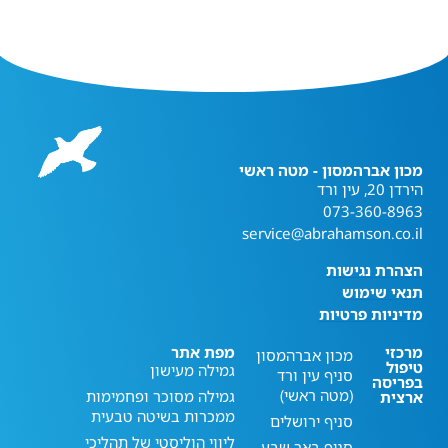
מכון אברהמסון - מטה ראשי
הירדן 20, עין ורד
073-360-8963
service@abrahamson.co.il
הצהרת נגישות
תנאי שימוש
מדיניות פרטיות
מרכזי
מפת אתר
מכון אברהמסון
טיפול
גמילה מעישון
סניף עין ורד
בפריסה
(מטה ראשי)
גמילה מסוכר ופחמימות
ארצית
ממכרות בשיטה טבעית
סניף ירושלים
ליווי הוליסטי של תהליכי
סניף באר שבע