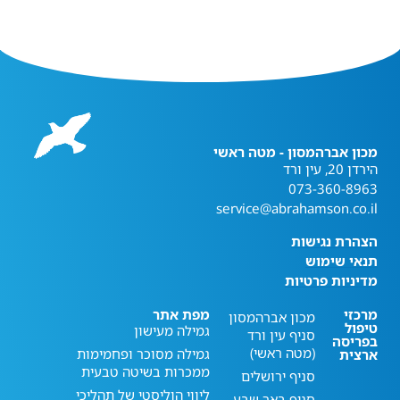
מכון אברהמסון - מטה ראשי
הירדן 20, עין ורד
073-360-8963
service@abrahamson.co.il
הצהרת נגישות
תנאי שימוש
מדיניות פרטיות
מרכזי
מפת אתר
מכון אברהמסון
טיפול
גמילה מעישון
סניף עין ורד
בפריסה
(מטה ראשי)
גמילה מסוכר ופחמימות
ארצית
ממכרות בשיטה טבעית
סניף ירושלים
ליווי הוליסטי של תהליכי
סניף באר שבע