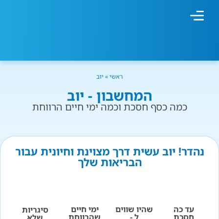
מחשבון עישון
גמילה מעישון
טיפולים נוספים
גמילה ארגונית
חנות המוצרים
גמילה מסוכר ופחמימות
שיטת אברהמסון
ראשי
»
יוב
המחשבון - יוב
כמה כסף חסכת וכמה ימי חיים הרווחת
נהדר! יוב עשית דרך מצוינת וחיונית עבור
הבריאות שלך
עד כה
שהיו שווים
ימי חיים
סיגריות
חסכת
ל -
שהרווחת
שלא