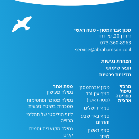
מכון אברהמסון - מטה ראשי
הירדן 20, עין ורד
073-360-8963
service@abrahamson.co.il
הצהרת נגישות
תנאי שימוש
מדיניות פרטיות
מרכזי
מפת אתר
מכון אברהמסון
טיפול
גמילה מעישון
סניף עין ורד
בפריסה
(מטה ראשי)
גמילה מסוכר ופחמימות
ארצית
ממכרות בשיטה טבעית
סניף ירושלים
ליווי הוליסטי של תהליכי
סניף באר שבע
הרזייה
והדרום
גמילה מקנאביס וסמים
סניף ראשון
קלים
לציון