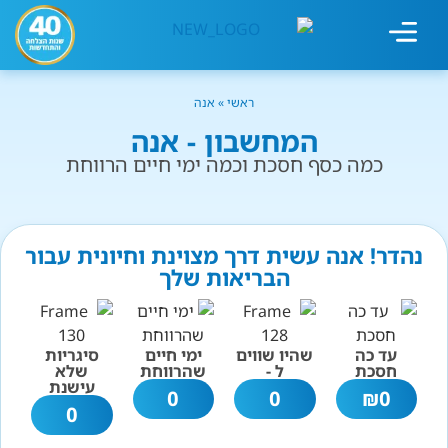
מחשבון עישון
גמילה מעישון
טיפולים נוספים
גמילה ארגונית
חנות המוצרים
גמילה מסוכר ופחמימות
שיטת אברהמסון
ראשי
»
אנה
המחשבון - אנה
כמה כסף חסכת וכמה ימי חיים הרווחת
נהדר! אנה עשית דרך מצוינת וחיונית עבור
הבריאות שלך
עד כה
שהיו שווים
ימי חיים
סיגריות
חסכת
ל -
שהרווחת
שלא
עישנת
0
0
₪
0
0