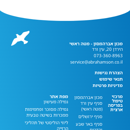
מכון אברהמסון - מטה ראשי
הירדן 20, עין ורד
073-360-8963
service@abrahamson.co.il
הצהרת נגישות
תנאי שימוש
מדיניות פרטיות
מרכזי
מפת אתר
מכון אברהמסון
טיפול
גמילה מעישון
סניף עין ורד
בפריסה
(מטה ראשי)
גמילה מסוכר ופחמימות
ארצית
ממכרות בשיטה טבעית
סניף ירושלים
ליווי הוליסטי של תהליכי
סניף באר שבע
הרזייה
והדרום