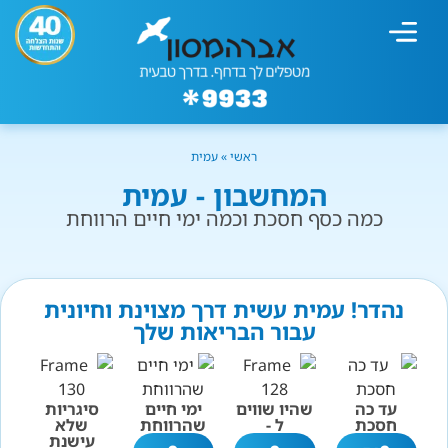
מחשבון עישון
גמילה מעישון
טיפולים נוספים
גמילה ארגונית
חנות המוצרים
גמילה מסוכר ופחמימות
שיטת אברהמסון
ראשי
»
עמית
המחשבון - עמית
כמה כסף חסכת וכמה ימי חיים הרווחת
נהדר! עמית עשית דרך מצוינת וחיונית
עבור הבריאות שלך
עד כה
שהיו שווים
ימי חיים
סיגריות
חסכת
ל -
שהרווחת
שלא
עישנת