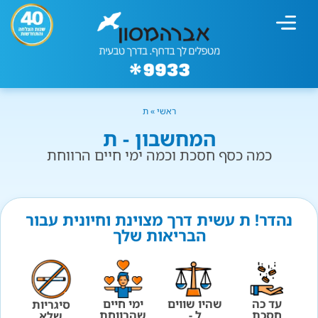
מחשבון עישון
גמילה מעישון
טיפולים נוספים
גמילה ארגונית
חנות המוצרים
גמילה מסוכר ופחמימות
שיטת אברהמסון
ראשי
»
ת
המחשבון - ת
כמה כסף חסכת וכמה ימי חיים הרווחת
נהדר! ת עשית דרך מצוינת וחיונית עבור
הבריאות שלך
עד כה
שהיו שווים
ימי חיים
סיגריות
חסכת
ל -
שהרווחת
שלא