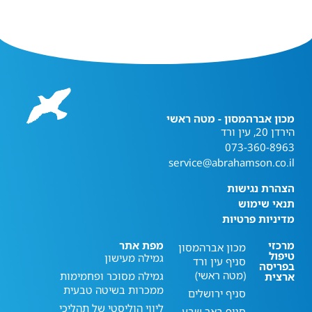
מכון אברהמסון - מטה ראשי
הירדן 20, עין ורד
073-360-8963
service@abrahamson.co.il
הצהרת נגישות
תנאי שימוש
מדיניות פרטיות
מרכזי
מפת אתר
מכון אברהמסון
טיפול
גמילה מעישון
סניף עין ורד
בפריסה
(מטה ראשי)
גמילה מסוכר ופחמימות
ארצית
ממכרות בשיטה טבעית
סניף ירושלים
ליווי הוליסטי של תהליכי
סניף באר שבע