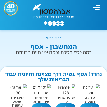
מחשבון עישון
גמילה מעישון
טיפולים נוספים
גמילה ארגונית
חנות המוצרים
גמילה מסוכר ופחמימות
שיטת אברהמסון
ראשי
»
אסף
המחשבון - אסף
כמה כסף חסכת וכמה ימי חיים הרווחת
נהדר! אסף עשית דרך מצוינת וחיונית עבור
הבריאות שלך
עד כה
שהיו שווים
ימי חיים
סיגריות
חסכת
ל -
שהרווחת
שלא
עישנת