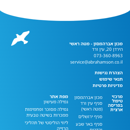
מכון אברהמסון - מטה ראשי
הירדן 20, עין ורד
073-360-8963
service@abrahamson.co.il
הצהרת נגישות
תנאי שימוש
מדיניות פרטיות
מרכזי
מפת אתר
מכון אברהמסון
טיפול
גמילה מעישון
סניף עין ורד
בפריסה
(מטה ראשי)
גמילה מסוכר ופחמימות
ארצית
ממכרות בשיטה טבעית
סניף ירושלים
ליווי הוליסטי של תהליכי
סניף באר שבע
הרזייה
והדרום