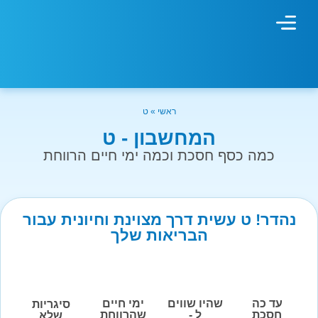
מחשבון עישון
גמילה מעישון
טיפולים נוספים
גמילה ארגונית
חנות המוצרים
גמילה מסוכר ופחמימות
שיטת אברהמסון
ראשי
»
ט
המחשבון - ט
כמה כסף חסכת וכמה ימי חיים הרווחת
נהדר! ט עשית דרך מצוינת וחיונית עבור
הבריאות שלך
עד כה
שהיו שווים
ימי חיים
סיגריות
חסכת
ל -
שהרווחת
שלא