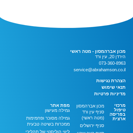
מכון אברהמסון - מטה ראשי
הירדן 20, עין ורד
073-360-8963
service@abrahamson.co.il
הצהרת נגישות
תנאי שימוש
מדיניות פרטיות
מרכזי
מפת אתר
מכון אברהמסון
טיפול
גמילה מעישון
סניף עין ורד
בפריסה
(מטה ראשי)
גמילה מסוכר ופחמימות
ארצית
ממכרות בשיטה טבעית
סניף ירושלים
ליווי הוליסטי של תהליכי