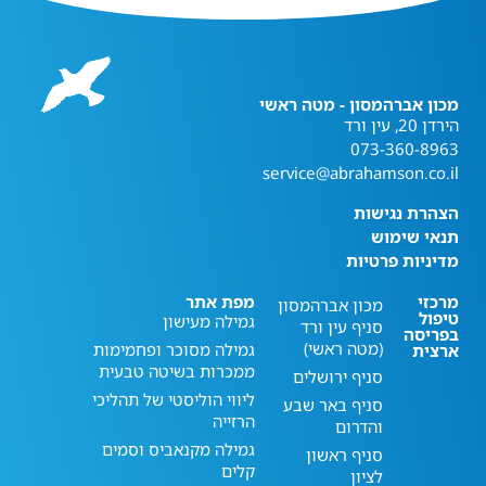
מכון אברהמסון - מטה ראשי
הירדן 20, עין ורד
073-360-8963
service@abrahamson.co.il
הצהרת נגישות
תנאי שימוש
מדיניות פרטיות
מרכזי
מפת אתר
מכון אברהמסון
טיפול
גמילה מעישון
סניף עין ורד
בפריסה
(מטה ראשי)
גמילה מסוכר ופחמימות
ארצית
ממכרות בשיטה טבעית
סניף ירושלים
ליווי הוליסטי של תהליכי
סניף באר שבע
הרזייה
והדרום
גמילה מקנאביס וסמים
סניף ראשון
קלים
לציון