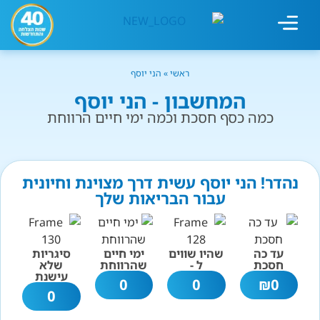
מחשבון עישון
גמילה מעישון
טיפולים נוספים
גמילה ארגונית
חנות המוצרים
גמילה מסוכר ופחמימות
שיטת אברהמסון
ראשי
»
הני יוסף
המחשבון - הני יוסף
כמה כסף חסכת וכמה ימי חיים הרווחת
נהדר! הני יוסף עשית דרך מצוינת וחיונית
עבור הבריאות שלך
עד כה
שהיו שווים
ימי חיים
סיגריות
חסכת
ל -
שהרווחת
שלא
עישנת
0
0
₪
0
0