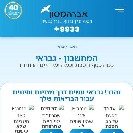
מחשבון עישון
גמילה מעישון
טיפולים נוספים
גמילה ארגונית
חנות המוצרים
גמילה מסוכר ופחמימות
שיטת אברהמסון
ראשי
»
גבראי
המחשבון - גבראי
כמה כסף חסכת וכמה ימי חיים הרווחת
נהדר! גבראי עשית דרך מצוינת וחיונית
עבור הבריאות שלך
עד כה
שהיו שווים
ימי חיים
סיגריות
חסכת
ל -
שהרווחת
שלא
עישנת