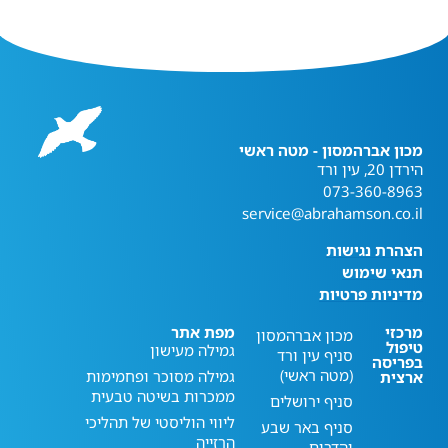
מכון אברהמסון - מטה ראשי
הירדן 20, עין ורד
073-360-8963
service@abrahamson.co.il
הצהרת נגישות
תנאי שימוש
מדיניות פרטיות
מרכזי
מפת אתר
מכון אברהמסון
טיפול
גמילה מעישון
סניף עין ורד
בפריסה
(מטה ראשי)
גמילה מסוכר ופחמימות
ארצית
ממכרות בשיטה טבעית
סניף ירושלים
ליווי הוליסטי של תהליכי
סניף באר שבע
הרזייה
והדרום