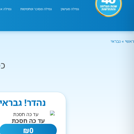
גמילה מעישון
גמילה מסוכר ופחמימות
גמילה אר
ראשי
»
גבראי
כמ
נהדר! גבראי
עד כה חסכת
₪
0