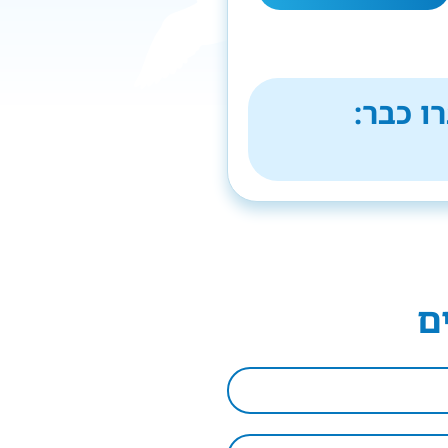
ו כבר:
ם