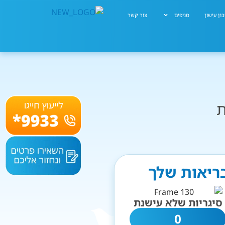
ון עישון
סניפים
צור קשר
ת
בריאות שלך
סיגריות שלא עישנת
0