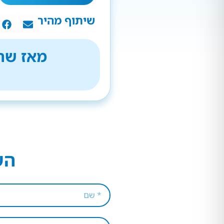
שיתוף מהיר
מאז שהת
הש