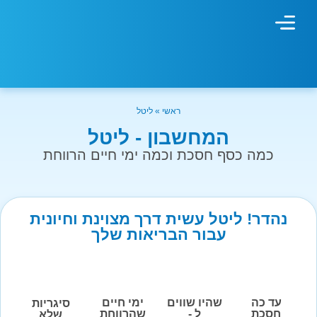
מחשבון עישון
גמילה מעישון
טיפולים נוספים
גמילה ארגונית
חנות המוצרים
גמילה מסוכר ופחמימות
שיטת אברהמסון
ראשי
»
ליטל
המחשבון - ליטל
כמה כסף חסכת וכמה ימי חיים הרווחת
נהדר! ליטל עשית דרך מצוינת וחיונית
עבור הבריאות שלך
עד כה
שהיו שווים
ימי חיים
סיגריות
חסכת
ל -
שהרווחת
שלא