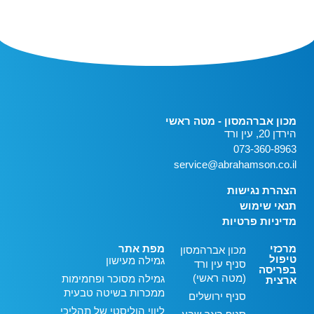
מכון אברהמסון - מטה ראשי
הירדן 20, עין ורד
073-360-8963
service@abrahamson.co.il
הצהרת נגישות
תנאי שימוש
מדיניות פרטיות
מרכזי
מפת אתר
מכון אברהמסון
טיפול
גמילה מעישון
סניף עין ורד
בפריסה
(מטה ראשי)
גמילה מסוכר ופחמימות
ארצית
ממכרות בשיטה טבעית
סניף ירושלים
ליווי הוליסטי של תהליכי