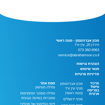
מכון אברהמסון - מטה ראשי
הירדן 20, עין ורד
073-360-8963
service@abrahamson.co.il
הצהרת נגישות
תנאי שימוש
מדיניות פרטיות
מרכזי
מפת אתר
מכון אברהמסון
טיפול
גמילה מעישון
סניף עין ורד
בפריסה
(מטה ראשי)
גמילה מסוכר ופחמימות
ארצית
ממכרות בשיטה טבעית
סניף ירושלים
ליווי הוליסטי של תהליכי