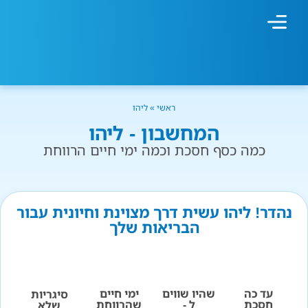
מחשבון עישון
גמילה מעישון
טיפולים נוספים
גמילה ארגונית
חנות המוצרים
גמילה מסוכר ופחמימות
שיטת אברהמסון
ראשי
»
ליהו
המחשבון - ליהו
כמה כסף חסכת וכמה ימי חיים הרווחת
נהדר! ליהו עשית דרך מצוינת וחיונית עבור
הבריאות שלך
עד כה
שהיו שווים
ימי חיים
סיגריות
חסכת
ל -
שהרווחת
שלא