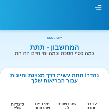
מחשבון עישון
גמילה מעישון
טיפולים נוספים
גמילה ארגונית
חנות המוצרים
גמילה מסוכר ופחמימות
שיטת אברהמסון
ראשי
»
תתת
המחשבון - תתת
כמה כסף חסכת וכמה ימי חיים הרווחת
נהדר! תתת עשית דרך מצוינת וחיונית
עבור הבריאות שלך
עד כה
שהיו שווים
ימי חיים
סיגריות
חסכת
ל -
שהרווחת
שלא