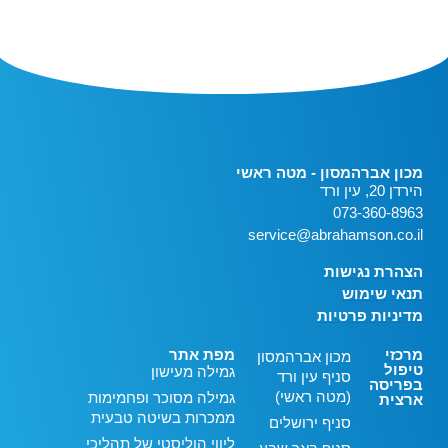
מכון אברהמסון - מטה ראשי
הירדן 20, עין ורד
073-360-8963
service@abrahamson.co.il
הצהרת נגישות
תנאי שימוש
מדיניות פרטיות
מרכזי
מפת אתר
מכון אברהמסון
טיפול
גמילה מעישון
סניף עין ורד
בפריסה
(מטה ראשי)
גמילה מסוכר ופחמימות
ארצית
ממכרות בשיטה טבעית
סניף ירושלים
ליווי הוליסטי של תהליכי