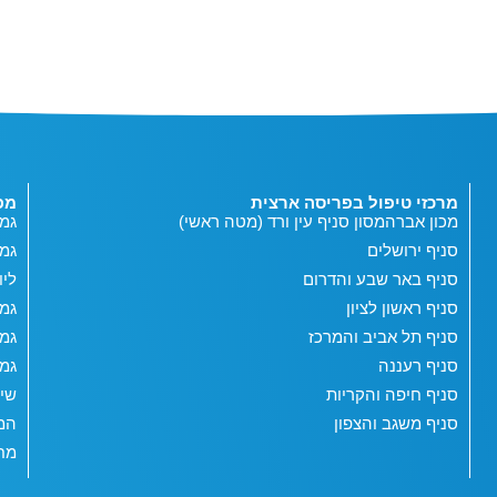
מרכזי טיפול בפריסה ארצית
מפ
מכון אברהמסון סניף עין ורד (מטה ראשי)
גמי
סניף ירושלים
גמ
סניף באר שבע והדרום
ליו
סניף ראשון לציון
גמי
סניף תל אביב והמרכז
גמי
סניף רעננה
גמי
סניף חיפה והקריות
שי
סניף משגב והצפון
המג
מחש