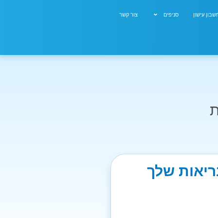
בון עישון
סניפים
צור קשר
ת
בריאות שלך