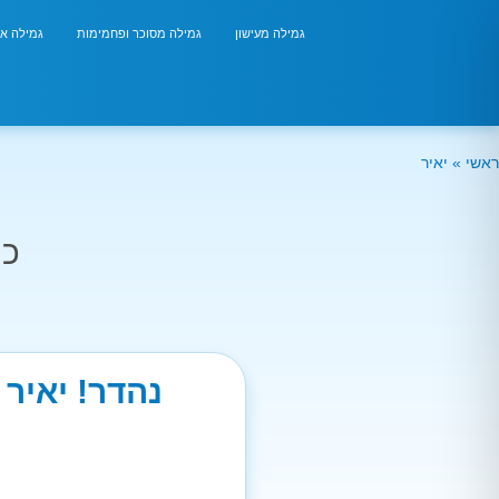
גמילה מעישון
גמילה מסוכר ופחמימות
גמילה אר
ראשי
»
יאיר
כמ
נהדר! יאיר 