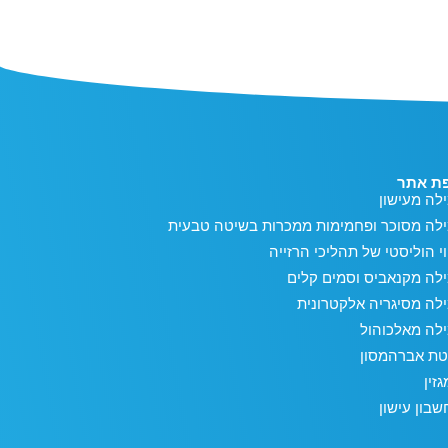
ת אתר
לה מעישון
ילה מסוכר ופחמימות ממכרות בשיטה טבעית
וי הוליסטי של תהליכי הרזייה
לה מקנאביס וסמים קלים
לה מסיגריה אלקטרונית
לה מאלכוהול
טת אברהמסון
זין
בון עישון