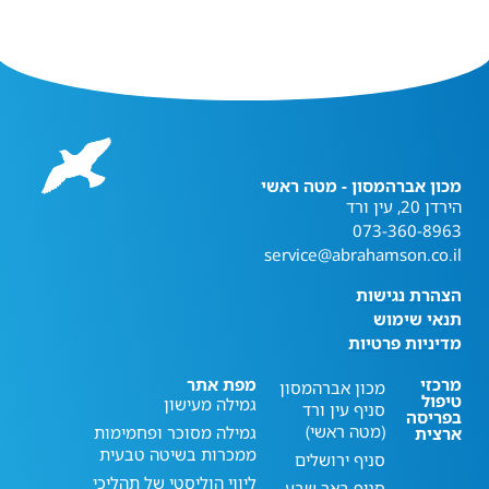
מכון אברהמסון - מטה ראשי
הירדן 20, עין ורד
073-360-8963
service@abrahamson.co.il
הצהרת נגישות
תנאי שימוש
מדיניות פרטיות
מרכזי
מפת אתר
מכון אברהמסון
טיפול
גמילה מעישון
סניף עין ורד
בפריסה
(מטה ראשי)
גמילה מסוכר ופחמימות
ארצית
ממכרות בשיטה טבעית
סניף ירושלים
ליווי הוליסטי של תהליכי
סניף באר שבע