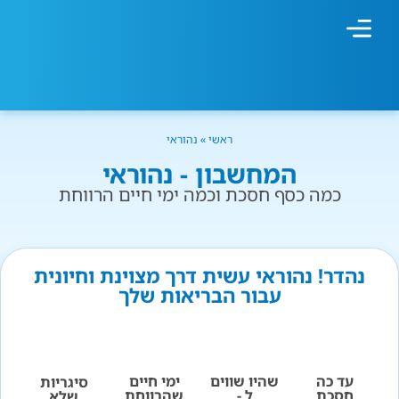
מחשבון עישון
גמילה מעישון
טיפולים נוספים
גמילה ארגונית
חנות המוצרים
גמילה מסוכר ופחמימות
שיטת אברהמסון
ראשי
»
נהוראי
המחשבון - נהוראי
כמה כסף חסכת וכמה ימי חיים הרווחת
נהדר! נהוראי עשית דרך מצוינת וחיונית
עבור הבריאות שלך
עד כה
שהיו שווים
ימי חיים
סיגריות
חסכת
ל -
שהרווחת
שלא