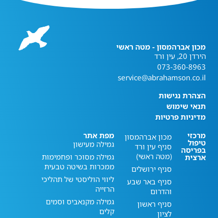
מכון אברהמסון - מטה ראשי
הירדן 20, עין ורד
073-360-8963
service@abrahamson.co.il
הצהרת נגישות
תנאי שימוש
מדיניות פרטיות
מרכזי
מפת אתר
מכון אברהמסון
טיפול
גמילה מעישון
סניף עין ורד
בפריסה
(מטה ראשי)
גמילה מסוכר ופחמימות
ארצית
ממכרות בשיטה טבעית
סניף ירושלים
ליווי הוליסטי של תהליכי
סניף באר שבע
הרזייה
והדרום
גמילה מקנאביס וסמים
סניף ראשון
קלים
לציון