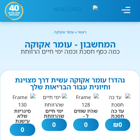
מחשבון עישון
גמילה מעישון
טיפולים נוספים
גמילה ארגונית
חנות המוצרים
גמילה מסוכר ופחמימות
שיטת אברהמסון
ראשי
»
עומר אקוקה
המחשבון - עומר אקוקה
כמה כסף חסכת וכמה ימי חיים הרווחת
נהדר! עומר אקוקה עשית דרך מצוינת
וחיונית עבור הבריאות שלך
עד כה
שהיו שווים
ימי חיים
סיגריות
חסכת
ל -
שהרווחת
שלא
עישנת
0
0
₪
0
0