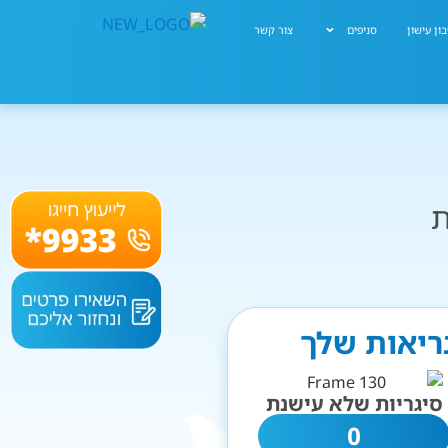
ון עישון
סניפים
צור קשר
ת
בריאות שלך
סיגריות שלא עישנת
0