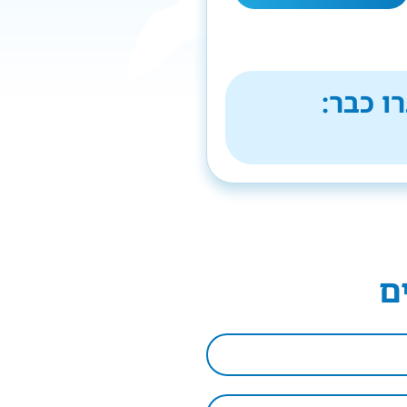
ו כבר:
ם