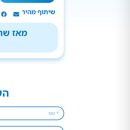
שיתוף מהיר
מאז שהת
הש