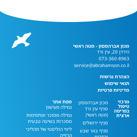
מכון אברהמסון - מטה ראשי
הירדן 20, עין ורד
073-360-8963
service@abrahamson.co.il
הצהרת נגישות
תנאי שימוש
מדיניות פרטיות
מרכזי
מפת אתר
מכון אברהמסון
טיפול
גמילה מעישון
סניף עין ורד
בפריסה
(מטה ראשי)
גמילה מסוכר ופחמימות
ארצית
ממכרות בשיטה טבעית
סניף ירושלים
ליווי הוליסטי של תהליכי
סניף באר שבע
הרזייה
והדרום