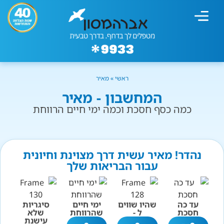
מחשבון עישון
גמילה מעישון
טיפולים נוספים
גמילה ארגונית
חנות המוצרים
גמילה מסוכר ופחמימות
שיטת אברהמסון
ראשי
»
מאיר
המחשבון - מאיר
כמה כסף חסכת וכמה ימי חיים הרווחת
נהדר! מאיר עשית דרך מצוינת וחיונית
עבור הבריאות שלך
עד כה
שהיו שווים
ימי חיים
סיגריות
חסכת
ל -
שהרווחת
שלא
עישנת